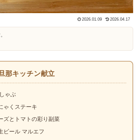
2026.01.09
2026.04.17
す。
日の旦那キッチン献立
鰤しゃぶ
んにゃくステーキ
チーズとトマトの彩り副菜
ヒ生ビール マルエフ