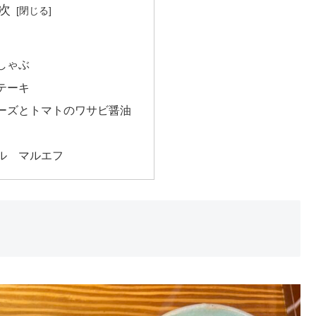
次
しゃぶ
テーキ
ーズとトマトのワサビ醤油
ル マルエフ