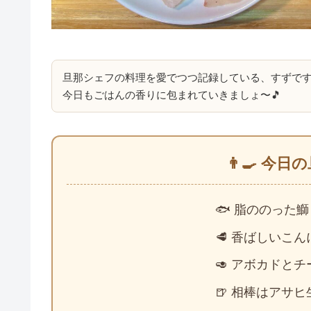
旦那シェフの料理を愛でつつ記録している、すずで
今日もごはんの香りに包まれていきましょ〜🎵
👨‍🍳 今
🐟 脂ののった
🥩 香ばしいこ
🥑 アボカドと
🍺 相棒はアサ