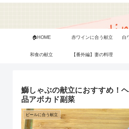
🏠HOME
赤ワインに合う献立
白
和食の献立
【番外編】妻の料理
鰤しゃぶの献立におすすめ！
品アボカド副菜
ビールに合う献立