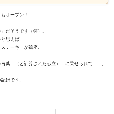
日もオープン！
会」だそうです（笑）。
かと思えば、
くステーキ」が鎮座。
い言葉 （
と計算された献立
） に乗せられて……。
の記録です。