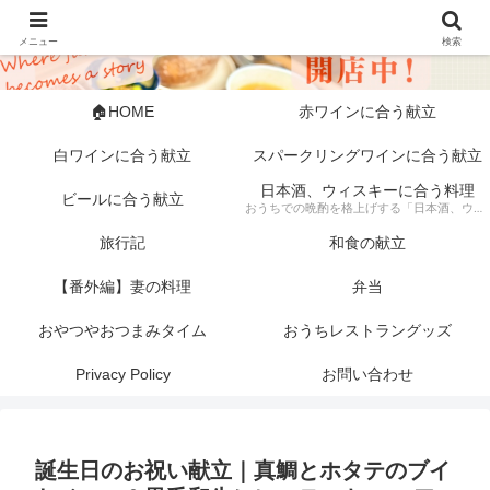
メニュー
検索
🏠HOME
赤ワインに合う献立
白ワインに合う献立
スパークリングワインに合う献立
日本酒、ウィスキーに合う料理
ビールに合う献立
おうちでの晩酌を格上げする「日本酒、ウィスキーに合う料理」の記録。 芳醇な日本酒やスモーキーなウィスキーにぴったりな、素材にこだわった一皿から手軽な一品まで幅広く紹介します。 「旦那キッチン」が提案する、お酒好きにはたまらない絶品ペアリングで、至福のひとときをどうぞ。
旅行記
和食の献立
【番外編】妻の料理
弁当
おやつやおつまみタイム
おうちレストラングッズ
Privacy Policy
お問い合わせ
誕生日のお祝い献立｜真鯛とホタテのブイ