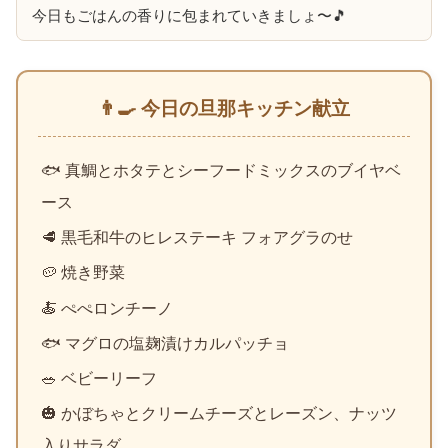
今日もごはんの香りに包まれていきましょ〜🎵
👨‍🍳 今日の旦那キッチン献立
🐟 真鯛とホタテとシーフードミックスのブイヤベ
ース
🥩 黒毛和牛のヒレステーキ フォアグラのせ
🥔 焼き野菜
🍝 ぺぺロンチーノ
🐟 マグロの塩麹漬けカルパッチョ
🥗 ベビーリーフ
🎃 かぼちゃとクリームチーズとレーズン、ナッツ
入りサラダ