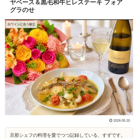
ヤベース＆黒毛和牛ヒレステーキ フォア
グラのせ
白ワインに合う献立
2026.05.20
旦那シェフの料理を愛でつつ記録している、すずです。