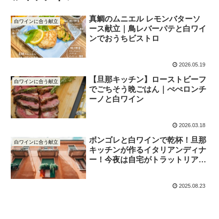
真鯛のムニエル レモンバターソ
白ワインに合う献立
ース献立｜鳥レバーパテと白ワイ
ンでおうちビストロ
2026.05.19
【旦那キッチン】ローストビーフ
白ワインに合う献立
でごちそう晩ごはん｜ぺぺロンチ
ーノと白ワイン
2026.03.18
ボンゴレと白ワインで乾杯！旦那
白ワインに合う献立
キッチンが作るイタリアンディナ
ー！今夜は自宅がトラットリアに
大変身！
2025.08.23