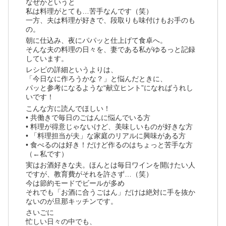
なぜかというと
私は料理がとても…苦手なんです（笑）
一方、夫は料理が好きで、段取りも味付けもお手のも
の。
朝に仕込み、夜にパパッと仕上げて食卓へ。
そんな夫の料理の日々を、妻である私がゆるっと記録
しています。
レシピの詳細というよりは、
「今日なに作ろうかな？」と悩んだときに、
パッと参考になるような“献立ヒント”になればうれし
いです！
こんな方に読んでほしい！
• 共働きで毎日のごはんに悩んでいる方
• 料理が得意じゃないけど、美味しいものが好きな方
• 「料理担当が夫」な家庭のリアルに興味がある方
• 食べるのは好き！だけど作るのはちょっと苦手な方
（←私です）
実はお酒好きな夫。ほんとは毎日ワインを開けたい人
ですが、教育費がそれを許さず…（笑）
今は節約モードでビールが多め
それでも「お酒に合うごはん」だけは絶対に手を抜か
ないのが旦那キッチンです。
さいごに
忙しい日々の中でも、