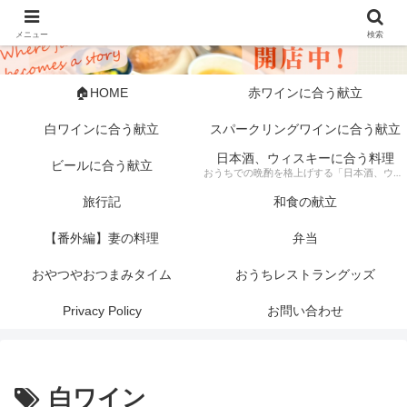
メニュー
検索
🏠HOME
赤ワインに合う献立
白ワインに合う献立
スパークリングワインに合う献立
日本酒、ウィスキーに合う料理
ビールに合う献立
おうちでの晩酌を格上げする「日本酒、ウィスキーに合う料理」の記録。 芳醇な日本酒やスモーキーなウィスキーにぴったりな、素材にこだわった一皿から手軽な一品まで幅広く紹介します。 「旦那キッチン」が提案する、お酒好きにはたまらない絶品ペアリングで、至福のひとときをどうぞ。
旅行記
和食の献立
【番外編】妻の料理
弁当
おやつやおつまみタイム
おうちレストラングッズ
Privacy Policy
お問い合わせ
白ワイン