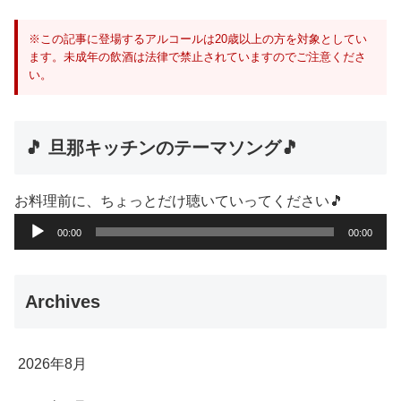
※この記事に登場するアルコールは20歳以上の方を対象としてい
ます。未成年の飲酒は法律で禁止されていますのでご注意くださ
い。
🎵 旦那キッチンのテーマソング🎵
お料理前に、ちょっとだけ聴いていってください🎵
音
00:00
00:00
声
プ
Archives
レ
ー
ヤ
2026年8月
ー