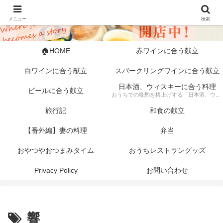
メニュー
検索
🏠HOME
赤ワインに合う献立
白ワインに合う献立
スパークリングワインに合う献立
日本酒、ウィスキーに合う料理
ビールに合う献立
おうちでの晩酌を格上げする「日本酒、ウィスキーに合う料理」の記録。 芳醇な日本酒やスモーキーなウィスキーにぴったりな、素材にこだわった一皿から手軽な一品まで幅広く紹介します。 「旦那キッチン」が提案する、お酒好きにはたまらない絶品ペアリングで、至福のひとときをどうぞ。
旅行記
和食の献立
【番外編】妻の料理
弁当
おやつやおつまみタイム
おうちレストラングッズ
Privacy Policy
お問い合わせ
響