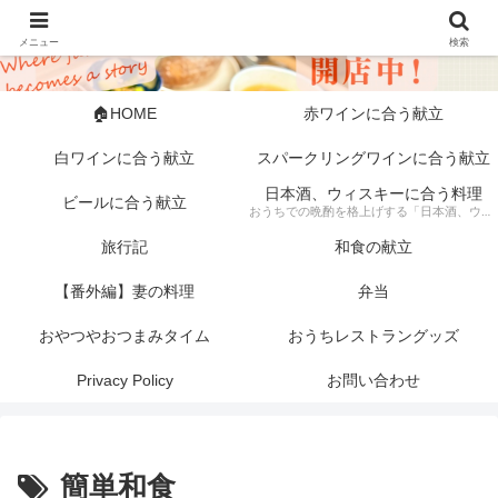
メニュー
検索
🏠HOME
赤ワインに合う献立
白ワインに合う献立
スパークリングワインに合う献立
日本酒、ウィスキーに合う料理
ビールに合う献立
おうちでの晩酌を格上げする「日本酒、ウィスキーに合う料理」の記録。 芳醇な日本酒やスモーキーなウィスキーにぴったりな、素材にこだわった一皿から手軽な一品まで幅広く紹介します。 「旦那キッチン」が提案する、お酒好きにはたまらない絶品ペアリングで、至福のひとときをどうぞ。
旅行記
和食の献立
【番外編】妻の料理
弁当
おやつやおつまみタイム
おうちレストラングッズ
Privacy Policy
お問い合わせ
簡単和食