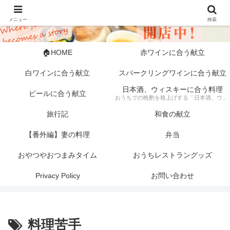
メニュー
検索
🏠HOME
赤ワインに合う献立
白ワインに合う献立
スパークリングワインに合う献立
日本酒、ウィスキーに合う料理
ビールに合う献立
おうちでの晩酌を格上げする「日本酒、ウィスキーに合う料理」の記録。 芳醇な日本酒やスモーキーなウィスキーにぴったりな、素材にこだわった一皿から手軽な一品まで幅広く紹介します。 「旦那キッチン」が提案する、お酒好きにはたまらない絶品ペアリングで、至福のひとときをどうぞ。
旅行記
和食の献立
【番外編】妻の料理
弁当
おやつやおつまみタイム
おうちレストラングッズ
Privacy Policy
お問い合わせ
料理苦手