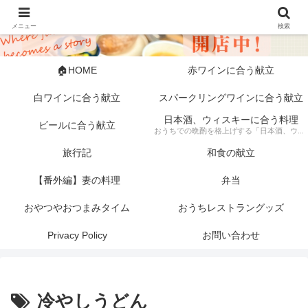
メニュー
検索
🏠HOME
赤ワインに合う献立
白ワインに合う献立
スパークリングワインに合う献立
日本酒、ウィスキーに合う料理
ビールに合う献立
おうちでの晩酌を格上げする「日本酒、ウィスキーに合う料理」の記録。 芳醇な日本酒やスモーキーなウィスキーにぴったりな、素材にこだわった一皿から手軽な一品まで幅広く紹介します。 「旦那キッチン」が提案する、お酒好きにはたまらない絶品ペアリングで、至福のひとときをどうぞ。
旅行記
和食の献立
【番外編】妻の料理
弁当
おやつやおつまみタイム
おうちレストラングッズ
Privacy Policy
お問い合わせ
冷やしうどん