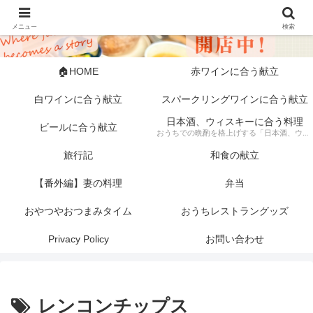
メニュー
検索
🏠HOME
赤ワインに合う献立
白ワインに合う献立
スパークリングワインに合う献立
日本酒、ウィスキーに合う料理
ビールに合う献立
おうちでの晩酌を格上げする「日本酒、ウィスキーに合う料理」の記録。 芳醇な日本酒やスモーキーなウィスキーにぴったりな、素材にこだわった一皿から手軽な一品まで幅広く紹介します。 「旦那キッチン」が提案する、お酒好きにはたまらない絶品ペアリングで、至福のひとときをどうぞ。
旅行記
和食の献立
【番外編】妻の料理
弁当
おやつやおつまみタイム
おうちレストラングッズ
Privacy Policy
お問い合わせ
レンコンチップス