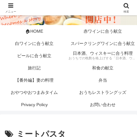
メニュー
検索
🏠HOME
赤ワインに合う献立
白ワインに合う献立
スパークリングワインに合う献立
日本酒、ウィスキーに合う料理
ビールに合う献立
おうちでの晩酌を格上げする「日本酒、ウィスキーに合う料理」の記録。 芳醇な日本酒やスモーキーなウィスキーにぴったりな、素材にこだわった一皿から手軽な一品まで幅広く紹介します。 「旦那キッチン」が提案する、お酒好きにはたまらない絶品ペアリングで、至福のひとときをどうぞ。
旅行記
和食の献立
【番外編】妻の料理
弁当
おやつやおつまみタイム
おうちレストラングッズ
Privacy Policy
お問い合わせ
ミートパスタ