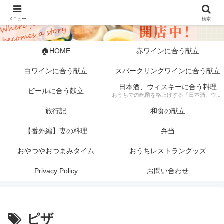
メニュー
検索
🏠HOME
赤ワインに合う献立
白ワインに合う献立
スパークリングワインに合う献立
日本酒、ウィスキーに合う料理
ビールに合う献立
おうちでの晩酌を格上げする「日本酒、ウィスキーに合う料理」の記録。 芳醇な日本酒やスモーキーなウィスキーにぴったりな、素材にこだわった一皿から手軽な一品まで幅広く紹介します。 「旦那キッチン」が提案する、お酒好きにはたまらない絶品ペアリングで、至福のひとときをどうぞ。
旅行記
和食の献立
【番外編】妻の料理
弁当
おやつやおつまみタイム
おうちレストラングッズ
Privacy Policy
お問い合わせ
ピザ