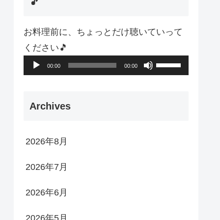
🎵
お料理前に、ちょっとだけ聴いていって
ください🎵
音
ボ
00:00
00:00
声
リ
プ
ュ
Archives
レ
ー
ー
ム
2026年8月
ヤ
調
ー
節
2026年7月
に
は
2026年6月
上
2026年5月