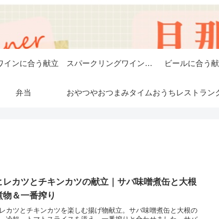
ワインに合う献立
スパークリングワインに合う献立
ビールに合う献
弁当
おやつやおつまみタイム
おうちレストラン
ヒレカツとチキンカツの献立｜サバ味噌煮缶と大根
煮物＆一番搾り
レカツとチキンカツを楽しむ揚げ物献立。サバ味噌煮缶と大根の