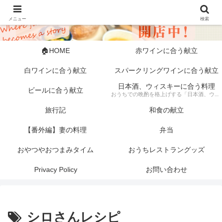
メニュー
検索
🏠HOME
赤ワインに合う献立
白ワインに合う献立
スパークリングワインに合う献立
日本酒、ウィスキーに合う料理
ビールに合う献立
おうちでの晩酌を格上げする「日本酒、ウィスキーに合う料理」の記録。 芳醇な日本酒やスモーキーなウィスキーにぴったりな、素材にこだわった一皿から手軽な一品まで幅広く紹介します。 「旦那キッチン」が提案する、お酒好きにはたまらない絶品ペアリングで、至福のひとときをどうぞ。
旅行記
和食の献立
【番外編】妻の料理
弁当
おやつやおつまみタイム
おうちレストラングッズ
Privacy Policy
お問い合わせ
シロさんレシピ