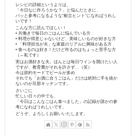
レシピの詳細というよりは、
「今日なに作ろうかな？」と悩んだときに、
パッと参考になるような“献立ヒント”になればうれし
いです！
こんな方に読んでほしい！
• 共働きで毎日のごはんに悩んでいる方
• 料理が得意じゃないけど、美味しいものが好きな方
• 「料理担当が夫」な家庭のリアルに興味がある方
• 食べるのは好き！だけど作るのはちょっと苦手な方
（←私です）
実はお酒好きな夫。ほんとは毎日ワインを開けたい人
ですが、教育費がそれを許さず…（笑）
今は節約モードでビールが多め
それでも「お酒に合うごはん」だけは絶対に手を抜か
ないのが旦那キッチンです。
さいごに
忙しい日々の中でも、
「今日はこんなごはん食べました」の記録が誰かの参
考になればうれしいです。
どうぞ、よろしくお願いいたします。