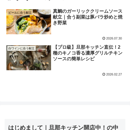
真鯛のガーリッククリームソース
ビールに合う献立
献立｜合う副菜は豚バラ炒めと焼
き野菜
2026.07.30
【プロ級】旦那キッチン直伝！2
白ワインに合う献立
種のキノコ香る濃厚グリルチキン
ソースの簡単レシピ
2026.02.27
はじめまして｜旦那キッチン開店中！の中