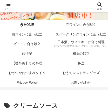
メニュー
検索
🏠HOME
赤ワインに合う献立
白ワインに合う献立
スパークリングワインに合う献立
日本酒、ウィスキーに合う料理
ビールに合う献立
おうちでの晩酌を格上げする「日本酒、ウィスキーに合う料理」の記録。 芳醇な日本酒やスモーキーなウィスキーにぴったりな、素材にこだわった一皿から手軽な一品まで幅広く紹介します。 「旦那キッチン」が提案する、お酒好きにはたまらない絶品ペアリングで、至福のひとときをどうぞ。
旅行記
和食の献立
【番外編】妻の料理
弁当
おやつやおつまみタイム
おうちレストラングッズ
Privacy Policy
お問い合わせ
クリームソース