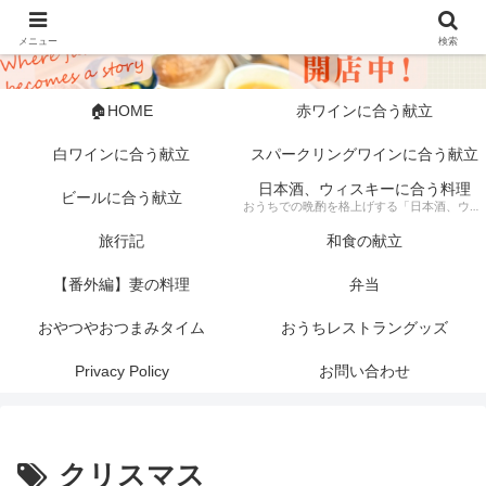
メニュー
検索
🏠HOME
赤ワインに合う献立
白ワインに合う献立
スパークリングワインに合う献立
日本酒、ウィスキーに合う料理
ビールに合う献立
おうちでの晩酌を格上げする「日本酒、ウィスキーに合う料理」の記録。 芳醇な日本酒やスモーキーなウィスキーにぴったりな、素材にこだわった一皿から手軽な一品まで幅広く紹介します。 「旦那キッチン」が提案する、お酒好きにはたまらない絶品ペアリングで、至福のひとときをどうぞ。
旅行記
和食の献立
【番外編】妻の料理
弁当
おやつやおつまみタイム
おうちレストラングッズ
Privacy Policy
お問い合わせ
クリスマス