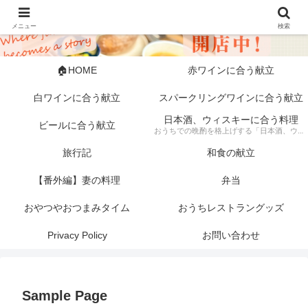
メニュー
検索
🏠HOME
赤ワインに合う献立
白ワインに合う献立
スパークリングワインに合う献立
日本酒、ウィスキーに合う料理
ビールに合う献立
おうちでの晩酌を格上げする「日本酒、ウィスキーに合う料理」の記録。 芳醇な日本酒やスモーキーなウィスキーにぴったりな、素材にこだわった一皿から手軽な一品まで幅広く紹介します。 「旦那キッチン」が提案する、お酒好きにはたまらない絶品ペアリングで、至福のひとときをどうぞ。
旅行記
和食の献立
【番外編】妻の料理
弁当
おやつやおつまみタイム
おうちレストラングッズ
Privacy Policy
お問い合わせ
Sample Page