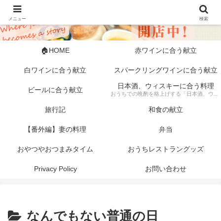
メニュー
検索
🏠HOME
赤ワインに合う献立
白ワインに合う献立
スパークリングワインに合う献立
日本酒、ウィスキーに合う料理
ビールに合う献立
おうちでの晩酌を格上げする「日本酒、ウィスキーに合う料理」の記録。 芳醇な日本酒やスモーキーなウィスキーにぴったりな、素材にこだわった一皿から手軽な一品まで幅広く紹介します。 「旦那キッチン」が提案する、お酒好きにはたまらない絶品ペアリングで、至福のひとときをどうぞ。
旅行記
和食の献立
【番外編】妻の料理
弁当
おやつやおつまみタイム
おうちレストラングッズ
Privacy Policy
お問い合わせ
なんでもない普通の日